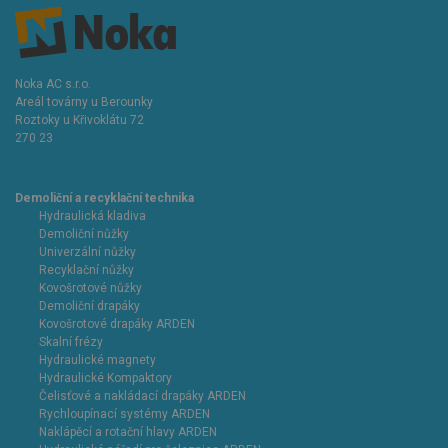
Noka AC s.r.o.
Areál továrny u Berounky
Roztoky u Křivoklátu 72
270 23
Demoliční a recyklační technika
Hydraulická kladiva
Demoliční nůžky
Univerzální nůžky
Recyklační nůžky
Kovošrotové nůžky
Demoliční drapáky
Kovošrotové drapáky ARDEN
Skalní frézy
Hydraulické magnety
Hydraulické Kompaktory
Čelisťové a nakládací drapáky ARDEN
Rychloupínací systémy ARDEN
Naklápěcí a rotační hlavy ARDEN