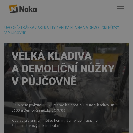
ÚVODNÍ STRÁNKA
/
AKTUALITY
/
VELKÁ KLADIVA A DEMOLIČNÍ NŮŽKY
V PŮJČOVNĚ
VELKÁ KLADIVA
A DEMOLIČNÍ NŮŽKY
V PŮJČOVNĚ
Již během podzimu 2023 máme k dispozici Bourací kladivo HB
3600 a Demoliční nůžky CC 3700.
Kladiva pro primární těžbu hornin, demolice masivních
železobetonových konstrukcí.