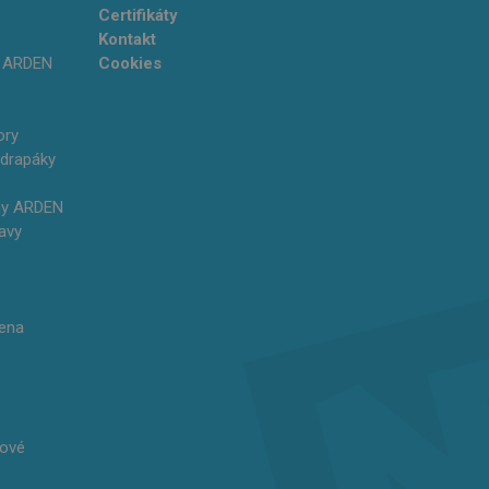
Certifikáty
Kontakt
y ARDEN
Cookies
ory
 drapáky
my ARDEN
lavy
ena
čové