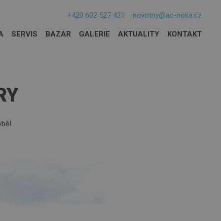
+420 602 527 421
novotny@ac-noka.cz
A
SERVIS
BAZAR
GALERIE
AKTUALITY
KONTAKT
RY
vbě!