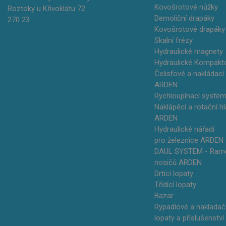
Kovošrotové nůžky
Roztoky u Křivoklátu 72
Demoliční drapáky
270 23
Kovošrotové drapák
Skalní frézy
Hydraulické magnety
Hydraulické Kompakt
Čelisťové a nakládací
ARDEN
Rychloupínací systé
Naklápěcí a rotační h
ARDEN
Hydraulické nářadí
pro železnice ARDEN
DAUL SYSTEM - Ram
nosičů ARDEN
Drtící lopaty
Třídící lopaty
Bazar
Rypadlové a naklada
lopaty a příslušenství