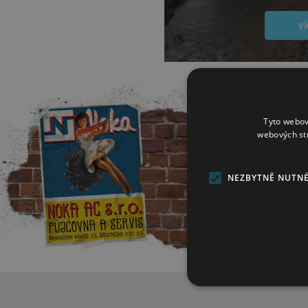
ví
Tyto webov
webových st
NEZBYTNĚ NUTN