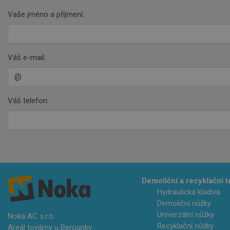
Vaše jméno a příjmení:
Váš e-mail:
Váš telefon:
Demoliční a recyklační 
Hydraulická kladiva
Demoliční nůžky
Univerzální nůžky
Noka AC s.r.o.
Recyklační nůžky
Areál továrny u Berounky