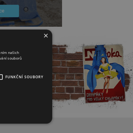
ce
×
áním našich
vání souborů
FUNKČNÍ SOUBORY