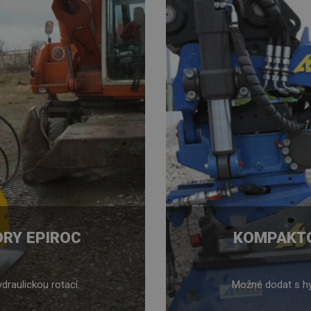
RY EPIROC
KOMPAKTO
raulickou rotací.
Možné dodat s hyd