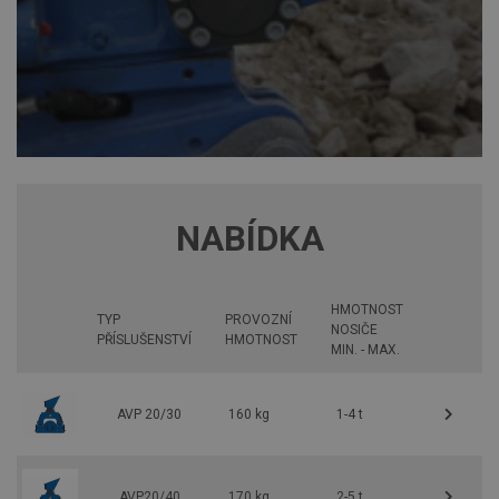
NABÍDKA
HMOTNOST
TYP
PROVOZNÍ
NOSIČE
PŘÍSLUŠENSTVÍ
HMOTNOST
MIN. - MAX.
AVP 20/30
160 kg
1-4 t
AVP20/40
170 kg
2-5 t