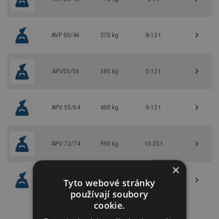
AVP 55/46
370 kg
8-12 t
APV55/56
385 kg
5-12 t
APV 55/64
400 kg
9-12 t
APV 72/74
950 kg
10-25 t
×
Tyto webové stránky
AVP75/74
950 kg
12-40 t
používají soubory
cookie.