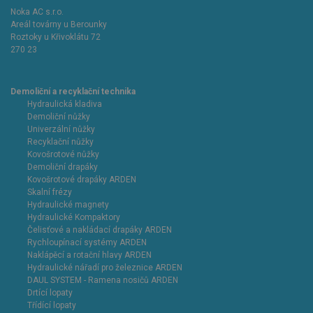
Noka AC s.r.o.
Areál továrny u Berounky
Roztoky u Křivoklátu 72
270 23
Demoliční a recyklační technika
Hydraulická kladiva
Demoliční nůžky
Univerzální nůžky
Recyklační nůžky
Kovošrotové nůžky
Demoliční drapáky
Kovošrotové drapáky ARDEN
Skalní frézy
Hydraulické magnety
Hydraulické Kompaktory
Čelisťové a nakládací drapáky ARDEN
Rychloupínací systémy ARDEN
Naklápěcí a rotační hlavy ARDEN
Hydraulické nářadí pro železnice ARDEN
DAUL SYSTEM - Ramena nosičů ARDEN
Drtící lopaty
Třídící lopaty