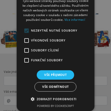
Tyto webové stránky používají soubory cookie
SPOLUPRACUJEME
ke zlepšení uživatelského zážitku. Používáním
našich webových stránek souhlasíte se všemi
soubory cookie v souladu s našimi zásadami
používání souborů cookie.
Více informací
NEZBYTNĚ NUTNÉ SOUBORY
VÝKONOVÉ SOUBORY
SOUBORY CÍLENÍ
FUNKČNÍ SOUBORY
KONTAKTNÍ FORMULÁŘ
Vaše jméno a příjmení:
VŠE PŘIJMOUT
VŠE ODMÍTNOUT
Váš e-mail:
ZOBRAZIT PODROBNOSTI
POWERED BY COOKIESCRIPT