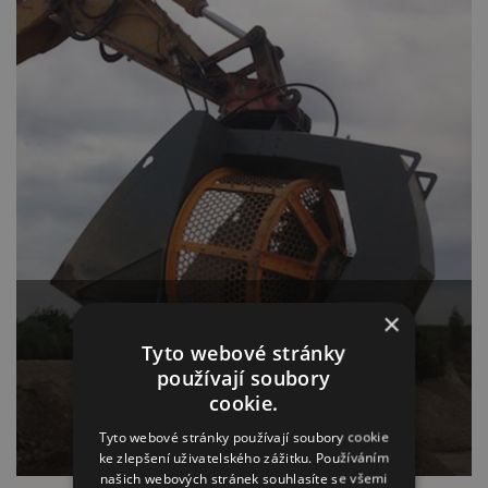
×
TŘIDÍCI LOPATY HARTL
Tyto webové stránky
Flexibilní třídění štěrků,recyklátu a stavebního materiálu
používají soubory
s minimálním nárokem na místo a čas
cookie.
více
Tyto webové stránky používají soubory cookie
ke zlepšení uživatelského zážitku. Používáním
našich webových stránek souhlasíte se všemi