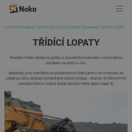
ÚVODNÍ STRÁNKA
/
DEMOLIČNÍ A RECYKLAČNÍ TECHNIKA
/
TŘÍDÍCÍ LOPATY
TŘÍDÍCÍ LOPATY
Flexibilní třídění štěrků,recyklátu a stavebního materiálu s minimálním
nárokem na místo a čas.
Materiály jsou roztříděny na požadovanou frakci přímo na místě,kde se
odebírají nebo ukládají.Vyměnitelné síťové moduly - okatost 20-80mmProti
zanášení hlínou možné dodat kartáče.Velký objem lopat XL