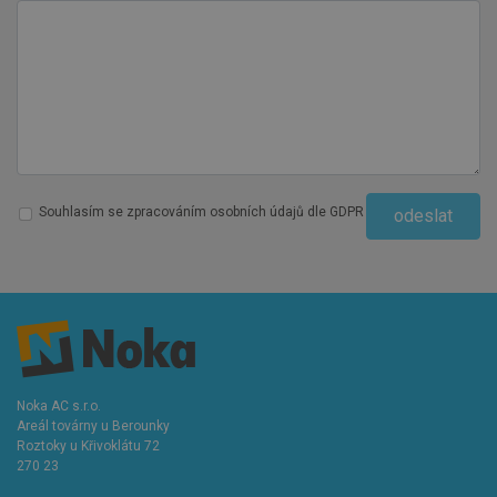
Souhlasím se zpracováním osobních údajů dle GDPR
odeslat
Noka AC s.r.o.
Areál továrny u Berounky
Roztoky u Křivoklátu 72
270 23