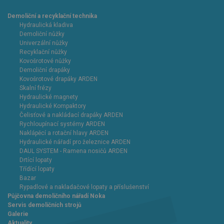
Demoliční a recyklační technika
Hydraulická kladiva
Demoliční nůžky
Univerzální nůžky
Recyklační nůžky
Kovošrotové nůžky
Demoliční drapáky
Kovošrotové drapáky ARDEN
Skalní frézy
Hydraulické magnety
Hydraulické Kompaktory
Čelisťové a nakládací drapáky ARDEN
Rychloupínací systémy ARDEN
Naklápěcí a rotační hlavy ARDEN
Hydraulické nářadí pro železnice ARDEN
DAUL SYSTEM - Ramena nosičů ARDEN
Drtící lopaty
Třídící lopaty
Bazar
Rypadlové a nakladačové lopaty a příslušenství
Půjčovna demoličního nářadí Noka
Servis demoličních strojů
Galerie
Aktuality