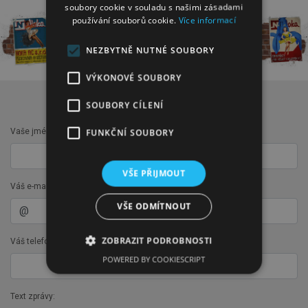
soubory cookie v souladu s našimi zásadami
používání souborů cookie.
Více informací
NEZBYTNĚ NUTNÉ SOUBORY
VÝKONOVÉ SOUBORY
KONTAKTNÍ FORMULÁŘ
SOUBORY CÍLENÍ
Vaše jméno a příjmení:
FUNKČNÍ SOUBORY
VŠE PŘIJMOUT
Váš e-mail:
VŠE ODMÍTNOUT
ZOBRAZIT PODROBNOSTI
Váš telefon:
POWERED BY COOKIESCRIPT
Text zprávy: